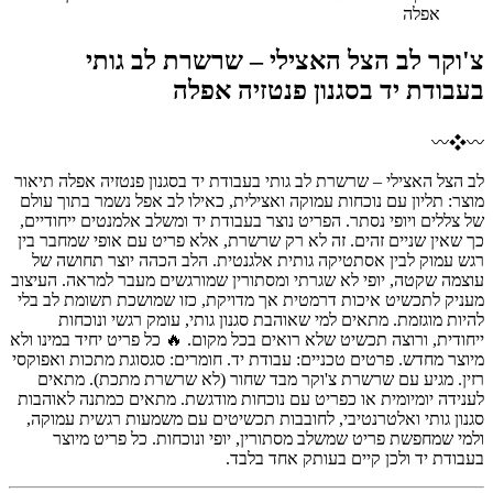
אפלה
צ'וקר לב הצל האצילי – שרשרת לב גותי
בעבודת יד בסגנון פנטזיה אפלה
〰
❖
〰
לב הצל האצילי – שרשרת לב גותי בעבודת יד בסגנון פנטזיה אפלה תיאור
מוצר: תליון עם נוכחות עמוקה ואצילית, כאילו לב אפל נשמר בתוך עולם
של צללים ויופי נסתר. הפריט נוצר בעבודת יד ומשלב אלמנטים ייחודיים,
כך שאין שניים זהים. זה לא רק שרשרת, אלא פריט עם אופי שמחבר בין
רגש עמוק לבין אסתטיקה גותית אלגנטית. הלב הכהה יוצר תחושה של
עוצמה שקטה, יופי לא שגרתי ומסתורין שמורגשים מעבר למראה. העיצוב
מעניק לתכשיט איכות דרמטית אך מדויקת, כזו שמושכת תשומת לב בלי
להיות מוגזמת. מתאים למי שאוהבת סגנון גותי, עומק רגשי ונוכחות
ייחודית, ורוצה תכשיט שלא רואים בכל מקום. 🔥 כל פריט יחיד במינו ולא
מיוצר מחדש. פרטים טכניים: עבודת יד. חומרים: סגסוגת מתכות ואפוקסי
רזין. מגיע עם שרשרת צ'וקר מבד שחור (לא שרשרת מתכת). מתאים
לענידה יומיומית או כפריט עם נוכחות מודגשת. מתאים כמתנה לאוהבות
סגנון גותי ואלטרנטיבי, לחובבות תכשיטים עם משמעות רגשית עמוקה,
ולמי שמחפשת פריט שמשלב מסתורין, יופי ונוכחות. כל פריט מיוצר
בעבודת יד ולכן קיים בעותק אחד בלבד.