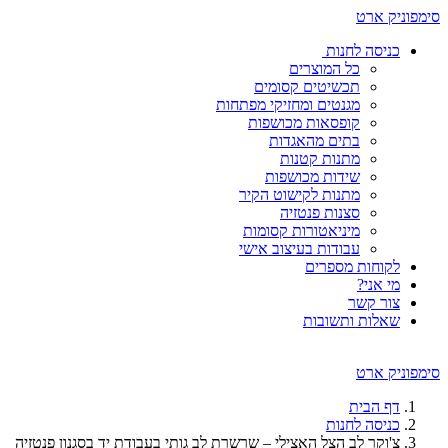
סימפוניק ארט
כניסה לחנות
כל המוצרים
תכשיטים קסומים
מגנטים ומחזיקי מפתחות
קופסאות מכושפות
בתים מהאגדות
מתנות קטנות
שידות מכושפות
מתנות לקישוט הקיר
סצנות פנטזיה
מיניאטורות קסומות
עבודות בעיצוב אישי
לקוחות מספרים
מי אני?
צור קשר
שאלות ותשובות
סימפוניק ארט
דף הבית
כניסה לחנות
צ'וקר לב הצל האצילי – שרשרת לב גותי בעבודת יד בסגנון פנטזיה