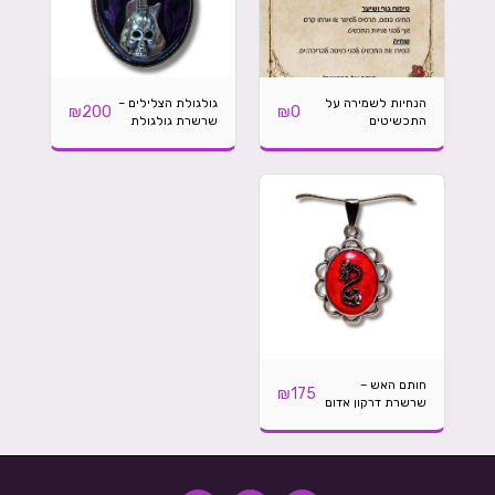
הנחיות לשמירה על
גולגולת הצלילים –
₪
200
₪
0
התכשיטים
שרשרת גולגולת
גיטרה בעבודת יד
בסגנון גותי
חותם האש –
₪
175
שרשרת דרקון אדום
בעבודת יד בסגנון
פנטזיה גותית