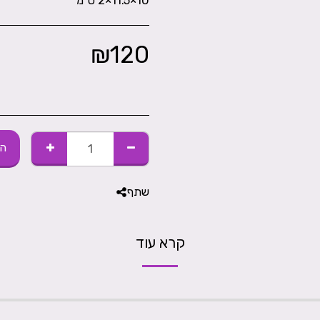
10×11.5×2 ס״מ
₪
120
הו
שתף
קרא עוד