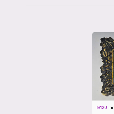
חה
₪
120