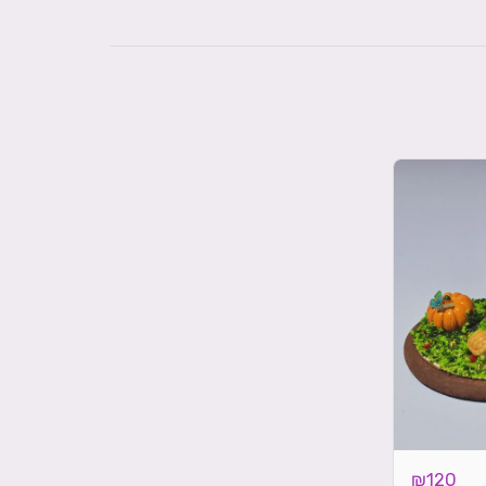
₪
120