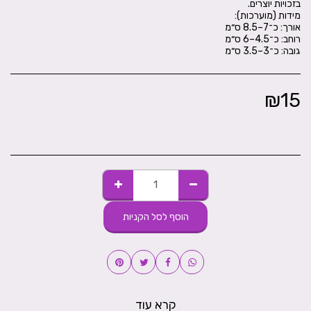
גובה: כ־3–3.5 ס״מ
₪
15
הוסף לסל הקניות
קרא עוד